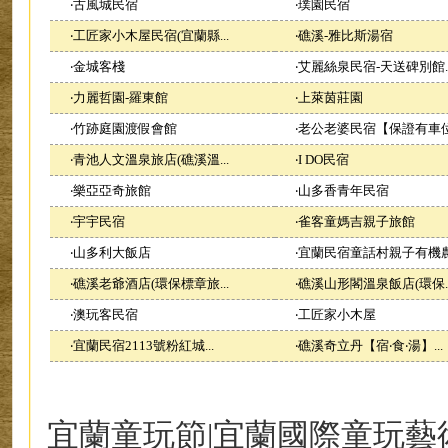
‧
古風城民宿
‧
璞園民宿
‧
工匠家小木屋民宿(宜蘭縣...
‧
礁溪-雅比斯湯宿
‧
金城客棧
‧
艾麗絲泉民宿-天送碑別館..
‧
力麗哲園-羅東館
‧
上萊茵莊園
‧
竹跡庭園渡假會館
‧
老公老婆民宿【保證有車位.
‧
青池人文溫泉旅店(礁溪溫...
‧
I DO民宿
‧
樂亞亞奇旅館
‧
山多香青年民宿
‧
宇宇民宿
‧
雀客童媽吉親子旅館
‧
山多利大飯店
‧
宜蘭民宿童話村親子有機農.
‧
礁溪老爺酒店(環保標章旅...
‧
礁溪山形閣溫泉飯店(環保..
‧
澳玩客民宿
‧
工匠家小木屋
‧
宜蘭民宿2113號粉紅城...
‧
礁溪奇立丹【宿‧食‧湯】...
宜蘭童玩節|宜蘭國際童玩藝