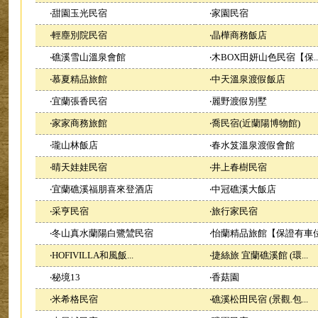
‧
甜園玉光民宿
‧
家園民宿
‧
輕塵別院民宿
‧
晶樺商務飯店
‧
礁溪雪山溫泉會館
‧
木BOX田妍山色民宿【保..
‧
慕夏精品旅館
‧
中天溫泉渡假飯店
‧
宜蘭張香民宿
‧
麗野渡假別墅
‧
家家商務旅館
‧
喬民宿(近蘭陽博物館)
‧
瓏山林飯店
‧
春水笈溫泉渡假會館
‧
晴天娃娃民宿
‧
井上春樹民宿
‧
宜蘭礁溪福朋喜來登酒店
‧
中冠礁溪大飯店
‧
采亨民宿
‧
旅行家民宿
‧
冬山真水蘭陽白鷺鷥民宿
‧
怡蘭精品旅館【保證有車位.
‧
HOFIVILLA和風飯...
‧
捷絲旅 宜蘭礁溪館 (環...
‧
秘境13
‧
香菇園
‧
米希格民宿
‧
礁溪松田民宿 (景觀.包...