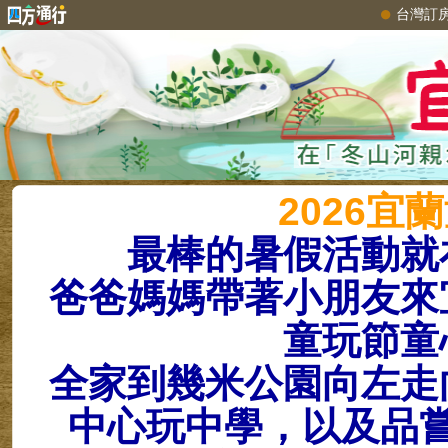
台灣訂
2026宜
最棒的暑假活動就
爸爸媽媽帶著小朋友來
童玩節童
全家到幾米公園向左走
中心玩中學，以及品