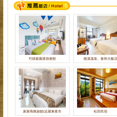
竹跡庭園渡假會館
礁溪溫泉。春和大飯
家家商務旅館(近羅東夜市
松田民宿