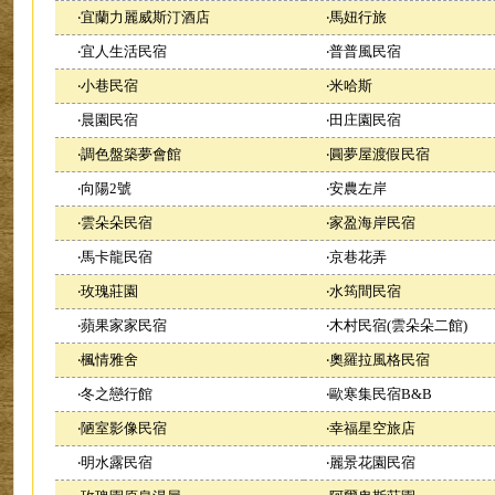
‧
宜蘭力麗威斯汀酒店
‧
馬妞行旅
‧
宜人生活民宿
‧
普普風民宿
‧
小巷民宿
‧
米哈斯
‧
晨園民宿
‧
田庄園民宿
‧
調色盤築夢會館
‧
圓夢屋渡假民宿
‧
向陽2號
‧
安農左岸
‧
雲朵朵民宿
‧
家盈海岸民宿
‧
馬卡龍民宿
‧
京巷花弄
‧
玫瑰莊園
‧
水筠間民宿
‧
蘋果家家民宿
‧
木村民宿(雲朵朵二館)
‧
楓情雅舍
‧
奧羅拉風格民宿
‧
冬之戀行館
‧
歐寒集民宿B&B
‧
陋室影像民宿
‧
幸福星空旅店
‧
明水露民宿
‧
麗景花園民宿