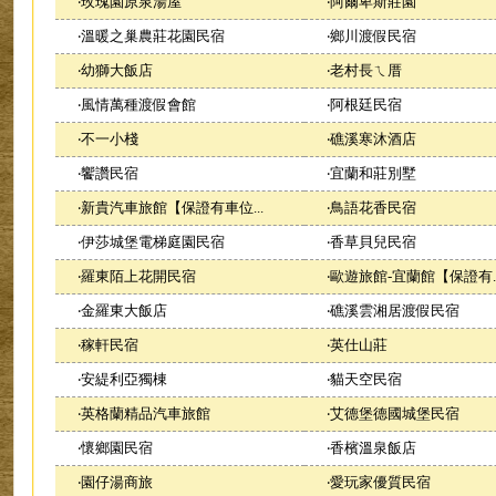
‧
玫瑰園原泉湯屋
‧
阿爾卑斯莊園
‧
溫暖之巢農莊花園民宿
‧
鄉川渡假民宿
‧
幼獅大飯店
‧
老村長ㄟ厝
‧
風情萬種渡假會館
‧
阿根廷民宿
‧
不一小棧
‧
礁溪寒沐酒店
‧
饗讚民宿
‧
宜蘭和莊別墅
‧
新貴汽車旅館【保證有車位...
‧
鳥語花香民宿
‧
伊莎城堡電梯庭園民宿
‧
香草貝兒民宿
‧
羅東陌上花開民宿
‧
歐遊旅館-宜蘭館【保證有..
‧
金羅東大飯店
‧
礁溪雲湘居渡假民宿
‧
稼軒民宿
‧
英仕山莊
‧
安緹利亞獨棟
‧
貓天空民宿
‧
英格蘭精品汽車旅館
‧
艾德堡德國城堡民宿
‧
懷鄉園民宿
‧
香檳溫泉飯店
‧
園仔湯商旅
‧
愛玩家優質民宿